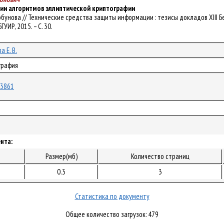
ии алгоритмов эллиптической криптографии
. Горбунова // Технические средства защиты информации : тезисы докладов XII
БГУИР, 2015. – С. 30.
а Е. В.
графия
/13861
нта:
Размер(мб)
Количество страниц
0.3
3
Статистика по документу
Общее количество загрузок: 479