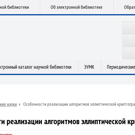
чной библиотеки
Об электронной библиотеке
Обрат
ктронный каталог научной библиотеки
ЭУМК
Периодические
кие науки
»
Особенности реализации алгоритмов эллиптической криптогр
и реализации алгоритмов эллиптической к
тонович