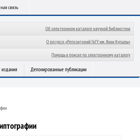
ная связь
Об электронном каталоге научной библиотеки
О ресурсе «Репозиторий ГрГУ им. Янки Купалы»
Помощь в поиске по электронному каталогу
 издания
Депонированные публикации
афии
риптографии