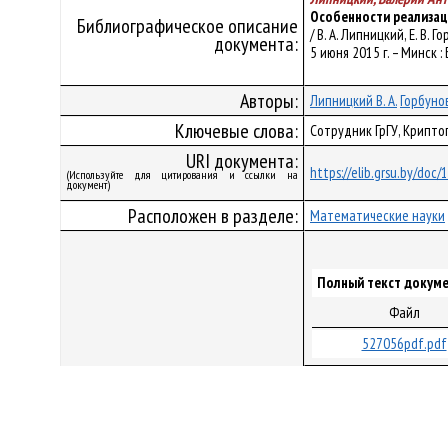
Особенности реализац
Библиографическое описание
/ В. А. Липницкий, Е. В
документа:
5 июня 2015 г. – Минск : 
Авторы:
Липницкий В. А.
Горбунов
Ключевые слова:
Сотрудник ГрГУ, Крипто
URI документа:
https://elib.grsu.by/doc
(Используйте для цитирования и ссылки на
документ)
Расположен в разделе:
Математические науки
Полный текст докуме
Файл
527056pdf.pdf