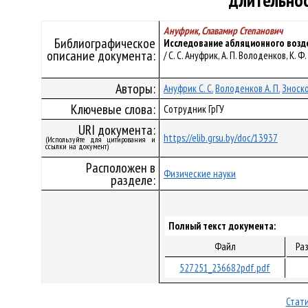
длительнос
Ануфрик, Славамир Степанович
Библиографическое
Исследование абляционного возде
описание документа:
/ С. С. Ануфрик, А. П. Володенков, К. 
Авторы:
Ануфрик С. С.
Володенков А. П.
Зноско
Ключевые слова:
Сотрудник ГрГУ
URI документа:
https://elib.grsu.by/doc/13937
(Используйте для цитирования и
ссылки на документ)
Расположен в
Физические науки
разделе:
Полный текст документа:
Файл
Ра
527251_236682pdf.pdf
Стати