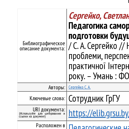
Сергейко, Светла
Педагогика само
подготовки буду
Библиографическое
/ С. А. Сергейко /
описание документа:
проблеми, перспе
практичної Інтерн
року. – Умань : ФО
Авторы:
Сергейко С. А.
Сотрудник ГрГУ
Ключевые слова:
URI документа:
https://elib.grsu.
(Используйте для цитирования и
ссылки на документ)
Расположен в
Педагогические н