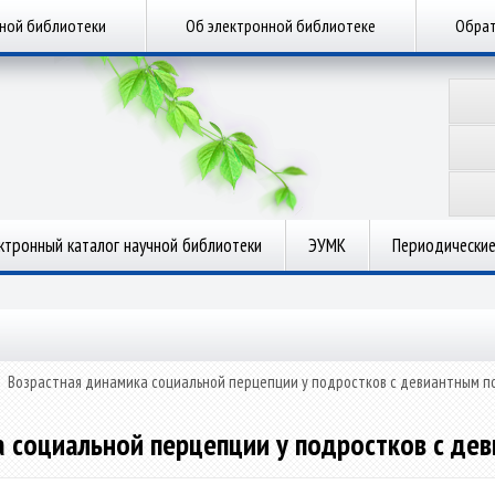
чной библиотеки
Об электронной библиотеке
Обрат
ктронный каталог научной библиотеки
ЭУМК
Периодические
»
Возрастная динамика социальной перцепции у подростков с девиантным 
а социальной перцепции у подростков с де