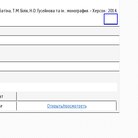
атіна, Т.М. Білік, Н.О. Гусейнова та ін. : монография. – Херсон : 2014.
Статья
ат
le
Открыть/просмотреть