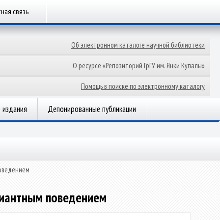
ная связь
Об электронном каталоге научной библиотеки
О ресурсе «Репозиторий ГрГУ им. Янки Купалы»
Помощь в поиске по электронному каталогу
 издания
Депонированные публикации
поведением
виантным поведением