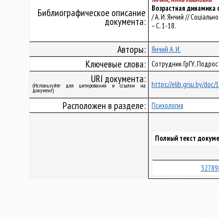
Возрастная динамика 
Библиографическое описание
/ А. И. Янчий // Соціальн
документа:
– С. 1-18.
Авторы:
Янчий А. И.
Ключевые слова:
Сотрудник ГрГУ, Подро
URI документа:
https://elib.grsu.by/doc
(Используйте для цитирования и ссылки на
документ)
Расположен в разделе:
Психология
Полный текст докуме
52789