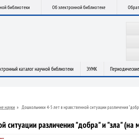
чной библиотеки
Об электронной библиотеке
Обрат
ктронный каталог научной библиотеки
ЭУМК
Периодические
ие науки
»
Дошкольники 4-5 лет в нравственной ситуации различения "добра
й ситуации различения "добра" и "зла" (на
ич