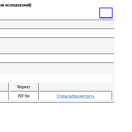
ких исследований)
Статья
Формат
PDF file
Открыть/просмотреть