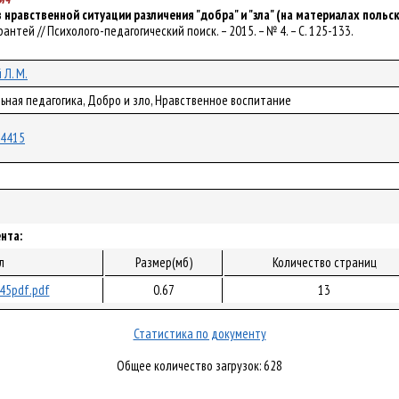
 нравственной ситуации различения "добра" и "зла" (на материалах польс
Тарантей // Психолого-педагогический поиск. – 2015. – № 4. – С. 125-133.
 Л. М.
ьная педагогика, Добро и зло, Нравственное воспитание
/14415
нта:
л
Размер(мб)
Количество страниц
45pdf.pdf
0.67
13
Статистика по документу
Общее количество загрузок: 628