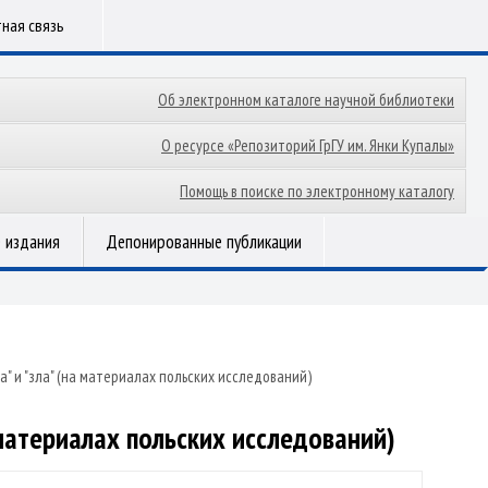
ная связь
Об электронном каталоге научной библиотеки
О ресурсе «Репозиторий ГрГУ им. Янки Купалы»
Помощь в поиске по электронному каталогу
 издания
Депонированные публикации
" и "зла" (на материалах польских исследований)
 материалах польских исследований)