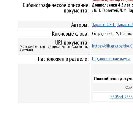
Библиографическое описание
Дошкольники 4-5 лет в
документа:
/ В. П. Тарантей, Л. М. 
Авторы:
Тарантей В. П.
Тарантей
Ключевые слова:
Сотрудник ГрГУ, Дошкол
URI документа:
https://elib.grsu.by/doc
(Используйте для цитирования и ссылки на
документ)
Расположен в разделе:
Педагогические науки
Полный текст докуме
Фай
530634_2383