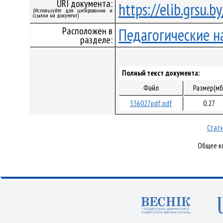
URI документа:
https://elib.grsu.
(Используйте для цитирования и
ссылки на документ)
Расположен в
Педагогические н
разделе:
Полный текст документа:
Файл
Размер(мб
536027pdf.pdf
0.27
Стати
Общее ко