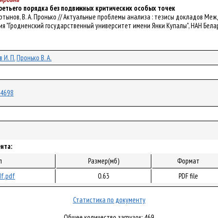
ретьего порядка без подвижных критических особых точек
 Мартынов, В. А. Пронько // Актуальные проблемы анализа : тезисы докладов Меж
"Гродненский государственный университет имени Янки Купалы", НАН Беларуси ; р
 И. П.
Пронько В. А.
/14698
нта:
л
Размер(мб)
Формат
f.pdf
0.63
PDF file
Статистика по документу
Общее количество загрузок: 469