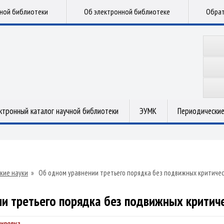
чной библиотеки
Об электронной библиотеке
Обрат
ктронный каталог научной библиотеки
ЭУМК
Периодические
кие науки
»
Об одном уравнении третьего порядка без подвижных критичес
и третьего порядка без подвижных критич
мировна