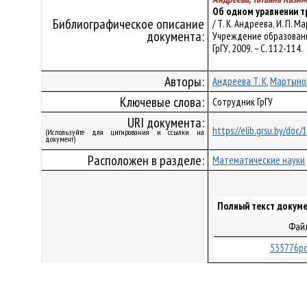
Об одном уравнении т
Библиографическое описание
/ Т. К. Андреева, И. П.
документа:
Учреждение образования 
ГрГУ, 2009. – С. 112-114.
Авторы:
Андреева Т. К.
Мартынов
Ключевые слова:
Сотрудник ГрГУ
URI документа:
https://elib.grsu.by/doc
(Используйте для цитирования и ссылки на
документ)
Расположен в разделе:
Математические науки
Полный текст докуме
Фай
535776pd