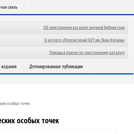
ная связь
Об электронном каталоге научной библиотеки
О ресурсе «Репозиторий ГрГУ им. Янки Купалы»
Помощь в поиске по электронному каталогу
 издания
Депонированные публикации
ких особых точек
еских особых точек