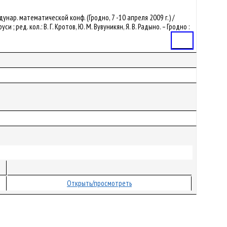
дунар. математической конф. (Гродно, 7 -10 апреля 2009 г.) /
ед. кол.: В. Г. Кротов, Ю. М. Вувуникян, Я. В. Радыно. – Гродно :
Статья
Открыть/просмотреть