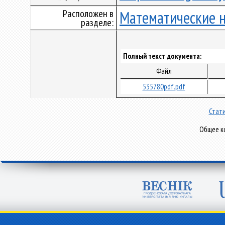
Расположен в
Математические 
разделе:
Полный текст документа:
Файл
535780pdf.pdf
Стати
Общее ко