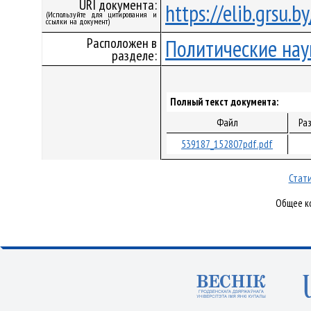
URI документа:
https://elib.grsu.
(Используйте для цитирования и
ссылки на документ)
Расположен в
Политические нау
разделе:
Полный текст документа:
Файл
Ра
539187_152807pdf.pdf
Стати
Общее ко