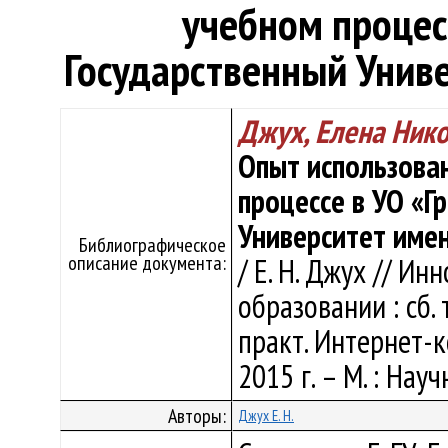
учебном процес
Государственный Унив
Джух, Елена Ник
Опыт использова
процессе в УО «Г
Университет име
Библиографическое
описание документа:
/ Е. Н. Джух // И
образовании : сб. 
практ. Интернет-к
2015 г. – М. : Нау
Авторы:
Джух Е. Н.