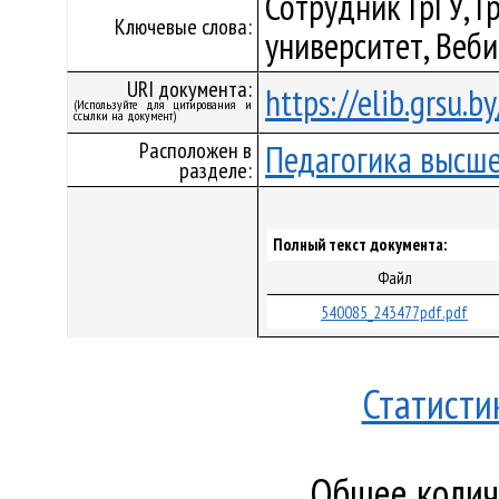
Сотрудник ГрГУ, Г
Ключевые слова:
университет, Веб
URI документа:
https://elib.grsu.
(Используйте для цитирования и
ссылки на документ)
Расположен в
Педагогика высш
разделе:
Полный текст документа:
Файл
540085_243477pdf.pdf
Статисти
Общее количе