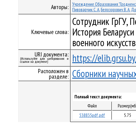
Учреждение Образования "Гродненс
Авторы:
Пивоварчик С. А.
Белозорович В. А.
До
Сотрудник ГрГУ, П
История Беларуси 
Ключевые слова:
военного искусств
URI документа:
https://elib.grsu.
(Используйте для цитирования и
ссылки на документ)
Расположен в
Сборники научных
разделе:
Полный текст документа:
Файл
Размер(мб
538835pdf.pdf
5.75