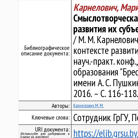
Карнелович, Мар
Смыслотворческая
развития их субъ
/ М. М. Карнелови
Библиографическое
контексте развити
описание документа:
науч.-практ. конф.
образования "Бре
имени А. С. Пушкин
2016. – С. 116-118
Авторы:
Карнелович М. М.
Сотрудник ГрГУ, П
Ключевые слова:
URI документа:
https://elib.grsu.
(Используйте для цитирования и
ссылки на документ)