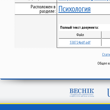
Расположен в
Психология
разделе:
Полный текст документа:
Файл
538724pdf.pdf
Стати
Общее ко