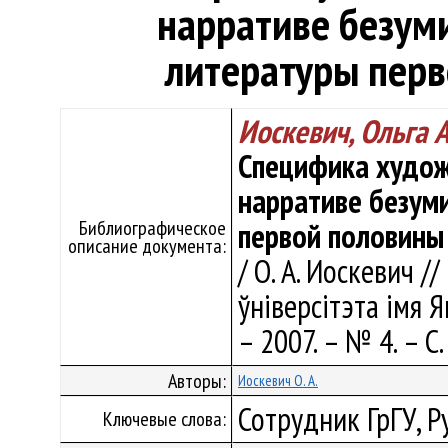
нарративе безуми
литературы перв
Иоскевич, Ольга 
Специфика худож
нарративе безуми
Библиографическое
первой половины 
описание документа:
/ О. А. Иоскевич /
ўніверсітэта імя Я
– 2007. – № 4. – С.
Авторы:
Иоскевич О. А.
Сотрудник ГрГУ, Р
Ключевые слова: