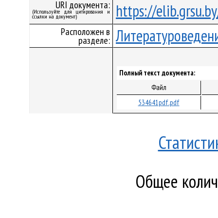
URI документа:
https://elib.grsu.
(Используйте для цитирования и
ссылки на документ)
Расположен в
Литературоведен
разделе:
Полный текст документа:
Файл
534641pdf.pdf
Статисти
Общее количе