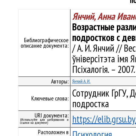
п
Янчий, Анна Иван
Возрастные разл
подростков с де
Библиографическое
описание документа:
/ А. И. Янчий // В
ўніверсітэта імя Я
Псіхалогія. – 2007.
Авторы:
Янчий А. И.
Сотрудник ГрГУ, 
Ключевые слова:
подростка
URI документа:
https://elib.grsu.
(Используйте для цитирования и
ссылки на документ)
Расположен в
Психология