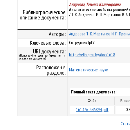
Андреева, Татьяна Казимировна
Аналитические свойства решений 
Библиографическое
/ Т. К. Андреева, И. П. Мартынов, В. 
описание документа:
Авторы:
Андреева Т. К.
Мартынов И. П.
Проньк
Ключевые слова:
Сотрудник ГрГУ
URI документа:
https://elib.grsu.by/doc/1618
(Используйте для цитирования и
ссылки на документ)
Расположен в
Математические науки
разделе:
Полный текст документа:
Файл
Разме
161476-345894.pdf
0.
Стати