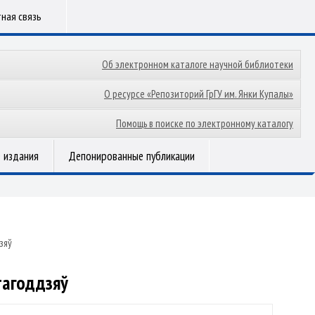
ная связь
Об электронном каталоге научной библиотеки
О ресурсе «Репозиторий ГрГУ им. Янки Купалы»
Помощь в поиске по электронному каталогу
 издания
Депонированные публикации
зяў
тагоддзяў