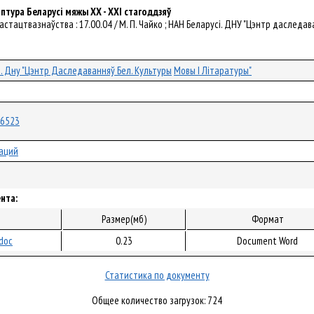
тура Беларусі мяжы XX - XXI стагоддзяў
. мастацтвазнаўства : 17.00.04 / М. П. Чайко ; НАН Беларусі. ДНУ "Цэнтр даследава
і. Дну "Цэнтр Даследаванняў Бел. Культуры
Мовы І Літаратуры"
/16523
аций
нта:
Размер(мб)
Формат
doc
0.23
Document Word
Статистика по документу
Общее количество загрузок: 724