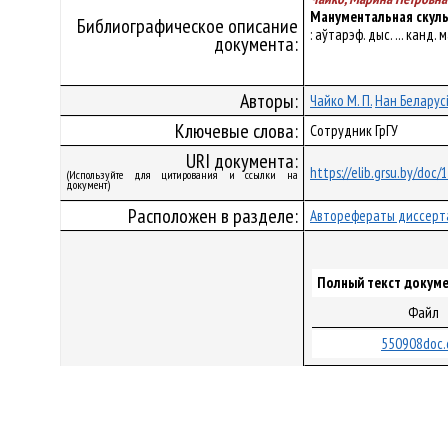
Манументальная скульп
Библиографическое описание
: аўтарэф. дыс. ... канд
документа:
Авторы:
Чайко М. П.
Нан Беларус
Ключевые слова:
Сотрудник ГрГУ
URI документа:
https://elib.grsu.by/doc
(Используйте для цитирования и ссылки на
документ)
Расположен в разделе:
Авторефераты диссерт
Полный текст докуме
Файл
550908doc.