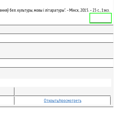
нняў бел. культуры, мовы і літаратуры". – Мінск, 2015. – 23 с., 1экз.
Автореферат
Открыть/просмотреть