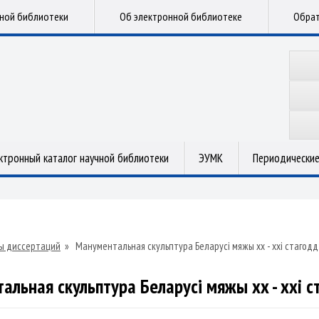
чной библиотеки
Об электронной библиотеке
Обрат
ктронный каталог научной библиотеки
ЭУМК
Периодические
ы диссертаций
»
Манументальная скульптура Беларусі мяжы xx - xxi стагодд
альная скульптура Беларусі мяжы xx - xxi с