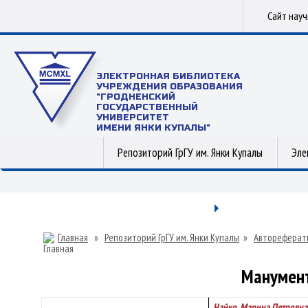
Сайт нау
ЭЛЕКТРОННАЯ БИБЛИОТЕКА
УЧРЕЖДЕНИЯ ОБРАЗОВАНИЯ
"ГРОДНЕНСКИЙ
ГОСУДАРСТВЕННЫЙ
УНИВЕРСИТЕТ
ИМЕНИ ЯНКИ КУПАЛЫ"
Репозиторий ГрГУ им. Янки Купалы
Эле
Главная
»
Репозиторий ГрГУ им. Янки Купалы
»
Автореферат
Манумент
Чайко, Марина Петровна