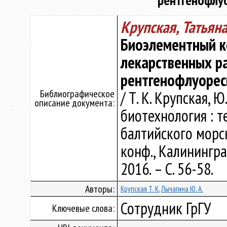
рентгенофлу
Крупская, Татьян
Биоэлементный к
лекарственных р
рентгенофлуорес
Библиографическое
/ Т. К. Крупская, 
описание документа:
биотехнология : 
балтийского морск
конф., Калинингра
2016. – С. 56-58.
Авторы:
Крупская Т. К.
Лычагина Ю. А.
Сотрудник ГрГУ
Ключевые слова: