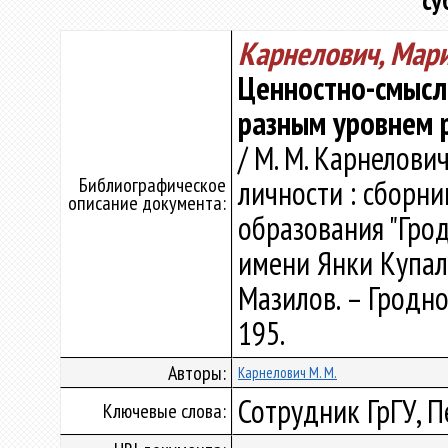
су
Карнелович, Мар
Ценностно-смысл
разным уровнем 
/ М. М. Карнелови
Библиографическое
личности : сборн
описание документа:
образования "Гро
имени Янки Купалы"
Мазилов. – Гродно 
195.
Авторы:
Карнелович М. М.
Сотрудник ГрГУ, П
Ключевые слова: