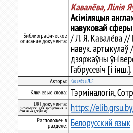
Кавалёва, Лілія Я
Асіміляцыя англа
навуковай сферы
Библиографическое
/ Л. Я. Кавалёва /
описание документа:
навук. артыкулаў 
дзяржаўны ўніверсі
Габрусевіч [і інш.]
Авторы:
Кавалёва Л. Я.
Тэрміналогія, Сот
Ключевые слова:
URI документа:
https://elib.grsu.
(Используйте для цитирования и
ссылки на документ)
Расположен в
Белорусский язык
разделе: