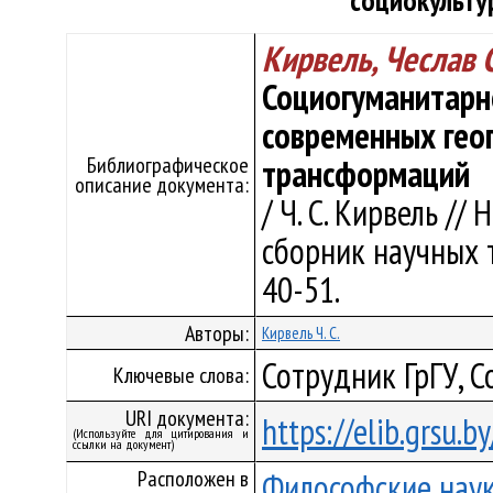
социокульт
Кирвель, Чеслав 
Социогуманитарн
современных гео
Библиографическое
трансформаций
описание документа:
/ Ч. С. Кирвель //
сборник научных т
40-51.
Авторы:
Кирвель Ч. С.
Сотрудник ГрГУ, 
Ключевые слова:
URI документа:
https://elib.grsu.
(Используйте для цитирования и
ссылки на документ)
Расположен в
Философские нау