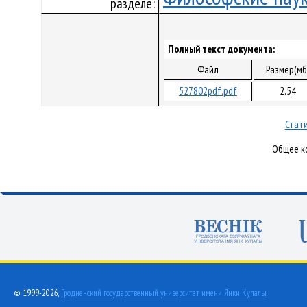
разделе:
Полный текст документа:
Файл
Размер(мб
527802pdf.pdf
2.54
Стати
Общее ко
© 1999-2026,
Гродненский государственный университет имени Янки Купалы