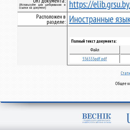
URI документа:
https://elib.grsu.
(Используйте для цитирования и
ссылки на документ)
Расположен в
Иностранные язы
разделе:
Полный текст документа:
Файл
556333pdf.pdf
Стати
Общее ко