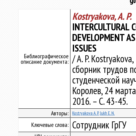
gl
Kostryakova, A. P.
INTERCULTURAL 
DEVELOPMENT AS
ISSUES
Библиографическое
/ A. P. Kostryakova,
описание документа:
сборник трудов 
студенческой нау
Королев, 24 марта 
2016. – С. 43-45.
Авторы:
Kostryakova A. P.
Jukh E. N.
Сотрудник ГрГУ
Ключевые слова: