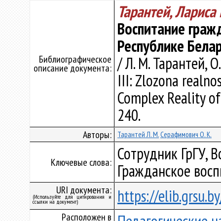
Тарантей, Лариса
Воспитание граж
Республике Бела
Библиографическое
/ Л. М. Тарантей, 
описание документа:
III: Zlozona realn
Complex Reality of
240.
Авторы:
Тарантей Л. М.
Серафимович О. К.
Сотрудник ГрГУ, 
Ключевые слова:
Гражданское восп
URI документа:
https://elib.grsu.
(Используйте для цитирования и
ссылки на документ)
Расположен в