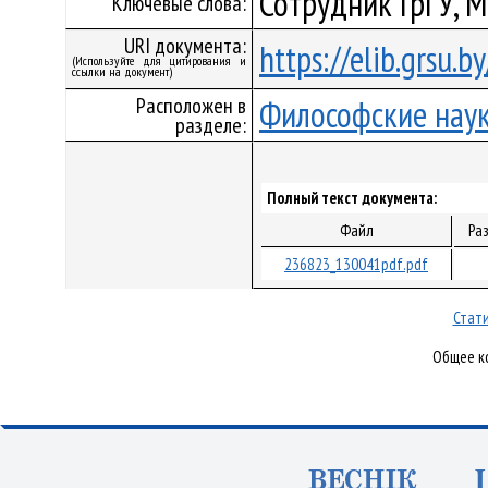
Сотрудник ГрГУ, М
Ключевые слова:
URI документа:
https://elib.grsu.
(Используйте для цитирования и
ссылки на документ)
Расположен в
Философские нау
разделе:
Полный текст документа:
Файл
Ра
236823_130041pdf.pdf
Стати
Общее ко