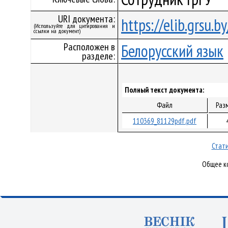
URI документа:
https://elib.grsu.
(Используйте для цитирования и
ссылки на документ)
Расположен в
Белорусский язык
разделе:
Полный текст документа:
Файл
Раз
110369_81129pdf.pdf
Стати
Общее ко