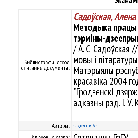
эканам
Садоўская, Алена
Методыка працы 
тэрміны-дзеепрым
/ А. С. Садоўская
мовы і літаратуры
Библиографическое
описание документа:
Матэрыялы рэспуб
красавіка 2004 год
"Гродзенскі дзярж
адказны рэд. І. У. 
Авторы:
Садоўская А. С.
Сотрудник ГрГУ
Ключевые слова: