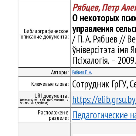
Рябцев, Петр Але
О некоторых пси
управления сель
Библиографическое
описание документа:
/ П. А. Рябцев // 
ўніверсітэта імя Я
Псіхалогія. – 2009.
Авторы:
Рябцев П. А.
Сотрудник ГрГУ, С
Ключевые слова:
URI документа:
https://elib.grsu.
(Используйте для цитирования и
ссылки на документ)
Расположен в
Педагогические н
разделе: