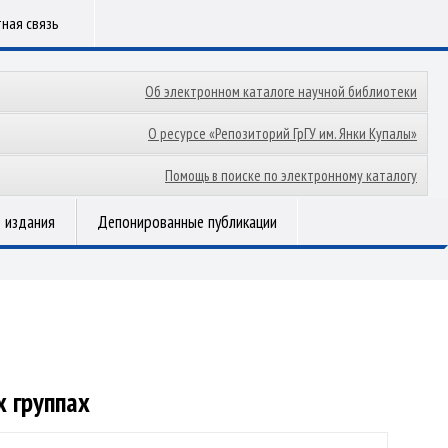
ная связь
Об электронном каталоге научной библиотеки
О ресурсе «Репозиторий ГрГУ им. Янки Купалы»
Помощь в поиске по электронному каталогу
 издания
Депонированные публикации
х группах