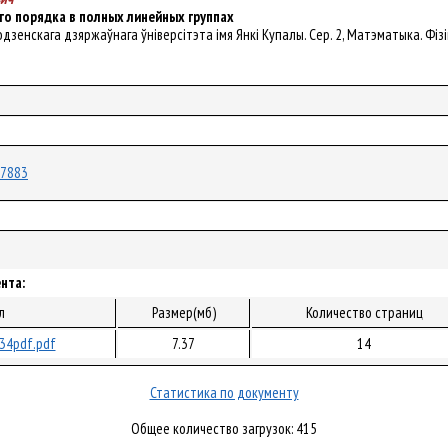
го порядка в полных линейных группах
 Гродзенскага дзяржаўнага ўніверсітэта імя Янкі Купалы. Сер. 2, Матэматыка. Фізі
/17883
нта:
л
Размер(мб)
Количество страниц
34pdf.pdf
7.37
14
Статистика по документу
Общее количество загрузок: 415