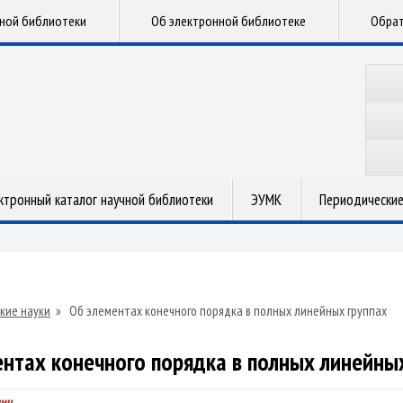
чной библиотеки
Об электронной библиотеке
Обрат
ктронный каталог научной библиотеки
ЭУМК
Периодические
кие науки
»
Об элементах конечного порядка в полных линейных группах
нтах конечного порядка в полных линейны
вич