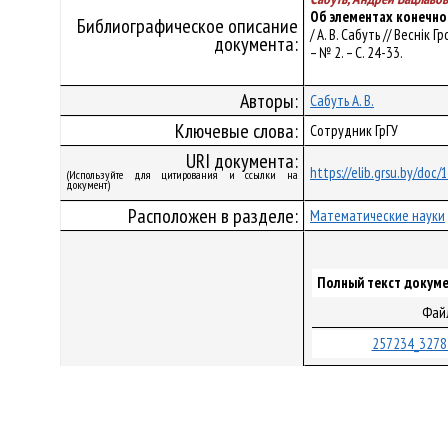
Об элементах конечно
Библиографическое описание
/ А. В. Сабуть // Веснік
документа:
– № 2. – С. 24-33.
Авторы:
Сабуть А. В.
Ключевые слова:
Сотрудник ГрГУ
URI документа:
https://elib.grsu.by/doc
(Используйте для цитирования и ссылки на
документ)
Расположен в разделе:
Математические науки
Полный текст докуме
Фай
257234_3278