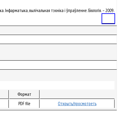
ка. Інфарматыка, вылічальная тэхніка і ўпраўленне. Біялогія. – 2009.
Статья
Формат
PDF file
Открыть/просмотреть