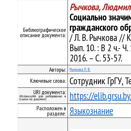
Рычкова, Людмил
Социально значи
гражданского об
Библиографическое
описание документа:
/ Л. В. Рычкова // 
Вып. 10. : В 2 ч.- 
2016. – С. 53-57.
Авторы:
Рычкова Л. В.
Сотрудник ГрГУ, 
Ключевые слова:
URI документа:
https://elib.grsu.
(Используйте для цитирования и
ссылки на документ)
Расположен в
Языкознание
разделе: