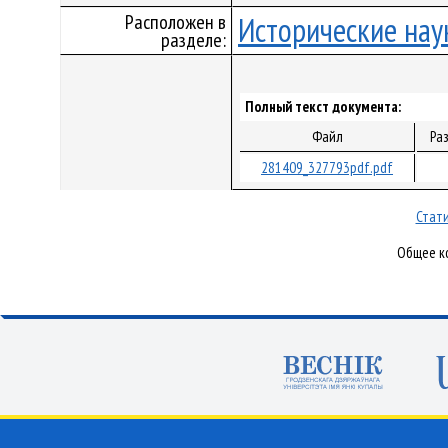
Расположен в
Исторические нау
разделе:
Полный текст документа:
Файл
Ра
281409_327793pdf.pdf
Стати
Общее ко