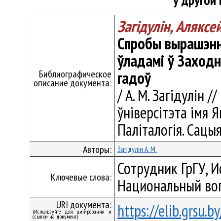
ў другой 
Загідулін, Аляксе
Спробы вырашэнн
ўладамі ў Заходн
Библиографическое
гадоў
описание документа:
/ А. М. Загідулін 
ўніверсітэта імя Я
Паліталогія. Сацыя
Авторы:
Загідулін А. М.
Сотрудник ГрГУ, И
Ключевые слова:
Национальный во
URI документа:
https://elib.grsu.
(Используйте для цитирования и
ссылки на документ)