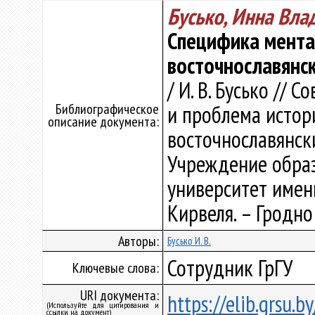
Бусько, Инна Вл
Специфика мента
восточнославянс
/ И. В. Бусько //
Библиографическое
и проблема истор
описание документа:
восточнославянских
Учреждение образ
университет имени 
Кирвеля. – Гродно 
Авторы:
Бусько И. В.
Сотрудник ГрГУ
Ключевые слова:
URI документа:
https://elib.grsu.
(Используйте для цитирования и
ссылки на документ)