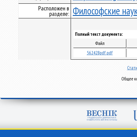
Расположен в
Философские нау
разделе:
Полный текст документа:
Файл
562428pdf.pdf
Стати
Общее ко