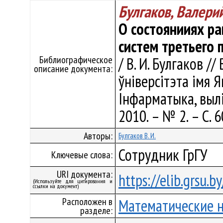
Булгаков, Валери
О состоянииях р
систем третьего 
Библиографическое
/ В. И. Булгаков /
описание документа:
ўніверсітэта імя Я
Інфарматыка, выліч
2010. – № 2. – С. 6
Авторы:
Булгаков В. И.
Сотрудник ГрГУ
Ключевые слова:
URI документа:
https://elib.grsu.
(Используйте для цитирования и
ссылки на документ)
Расположен в
Математические 
разделе: