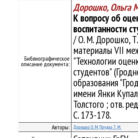
Дорошко, Ольга 
К вопросу об оце
воспитанности с
/ О. М. Дорошко, Т
материалы VII м
Библиографическое
"Технологии оцен
описание документа:
студентов" (Гродн
образования "Гро
имени Янки Купалы"
Толстого ; отв. ред
С. 173-178.
Авторы:
Дорошко О. М.
Прудко Т. М.