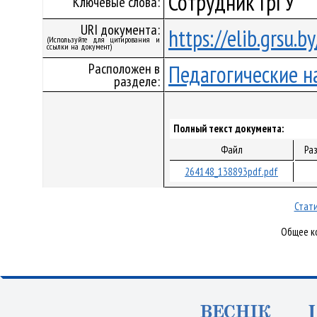
Сотрудник ГрГУ
Ключевые слова:
URI документа:
https://elib.grsu.
(Используйте для цитирования и
ссылки на документ)
Расположен в
Педагогические н
разделе:
Полный текст документа:
Файл
Ра
264148_138893pdf.pdf
Стати
Общее ко