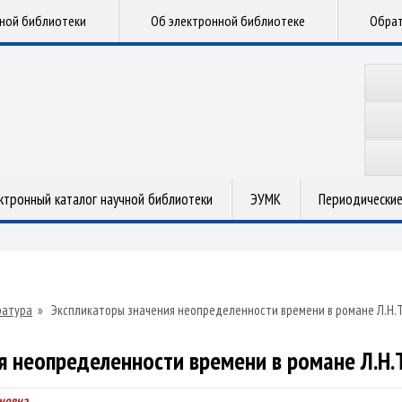
чной библиотеки
Об электронной библиотеке
Обрат
ктронный каталог научной библиотеки
ЭУМК
Периодические
ратура
»
Экспликаторы значения неопределенности времени в романе Л.Н.Т
я неопределенности времени в романе Л.Н.Т
новна