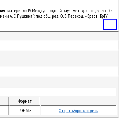
ия : материалы IV Международной науч.-метод. конф., Брест, 25 -
 А. С. Пушкина" ; под общ. ред. О. Б. Переход. – Брест : БрГУ,
Статья
Формат
PDF file
Открыть/просмотреть