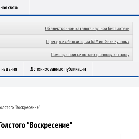
ная связь
Об электронном каталоге научной библиотеки
О ресурсе «Репозиторий ГрГУ им. Янки Купалы»
Помощь в поиске по электронному каталогу
 издания
Депонированные публикации
олстого "Воскресение"
олстого "Воскресение"