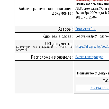
Экспликаторы значени
Библиографическое описание
/ Л. И. Смольская // С
документа:
26 ноября 2009 года. В 2
2010. – С. 81-84.
Авторы:
Смольская Л. И.
Ключевые слова:
Сотрудник ГрГУ, Толстой
URI документа:
https://elib.grsu.by/doc/
(Используйте для цитирования и ссылки на
документ)
Расположен в разделе:
Русская литература
Полный текст докуме
Фай
317494_1517