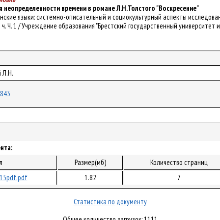
я неопределенности времени в романе Л.Н.Толстого "Воскресение"
лавянские языки: системно-описательный и социокультурный аспекты исследован
 ч. Ч. 1 / Учреждение образования "Брестский государственный университет имени
 Л.Н.
1843
нта:
л
Размер(мб)
Количество страниц
15pdf.pdf
1.82
7
Статистика по документу
Общее количество загрузок: 1111