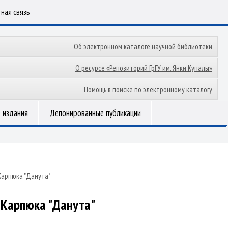
ная связь
Об электронном каталоге научной библиотеки
О ресурсе «Репозиторий ГрГУ им. Янки Купалы»
Помощь в поиске по электронному каталогу
 издания
Депонированные публикации
Карпюка "Данута"
 Карпюка "Данута"