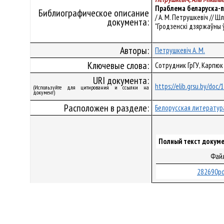
Праблема беларуска-п
Библиографическое описание
/ А. М. Петрушкевіч // 
документа:
"Гродзенскі дзяржаўны ўні
Авторы:
Петрушкевіч А. М.
Ключевые слова:
Сотрудник ГрГУ, Карпюк 
URI документа:
https://elib.grsu.by/doc
(Используйте для цитирования и ссылки на
документ)
Расположен в разделе:
Белорусская литератур
Полный текст докуме
Фай
282690pd