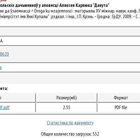
ольскіх дачыненняў у аповесці Аляксея Карпюка "Данута"
Шлях да ўзаемнасці = Droga ku wzajemnosci : матэрыялы XV міжнар. навук. канф.,
версітэт імя Янкі Купалы" ; рэдкал.: і інш., I.П. Крэнь. – Гродна : ГрДУ, 2009. – С
А.
/18620
а
нта:
л
Размер(мб)
Формат
f.pdf
2.55
PDF file
Статистика по документу
Общее количество загрузок: 532