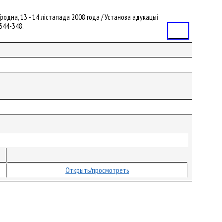
 Гродна, 13 - 14 лістапада 2008 года / Установа адукацыі
. 344-348.
Статья
Открыть/просмотреть