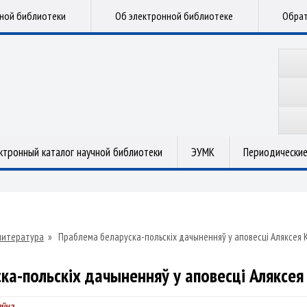
чной библиотеки
Об электронной библиотеке
Обрат
ктронный каталог научной библиотеки
ЭУМК
Периодические
литература
»
Праблема беларуска-польскіх дачыненняў у аповесці Аляксея 
ка-польскіх дачыненняў у аповесці Аляксея
еўна