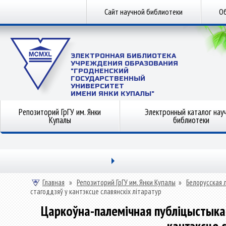
Сайт научной библиотеки
Об
ЭЛЕКТРОННАЯ БИБЛИОТЕКА
УЧРЕЖДЕНИЯ ОБРАЗОВАНИЯ
"ГРОДНЕНСКИЙ
ГОСУДАРСТВЕННЫЙ
УНИВЕРСИТЕТ
ИМЕНИ ЯНКИ КУПАЛЫ"
Репозиторий ГрГУ им. Янки
Электронный каталог нау
Купалы
библиотеки
Главная
»
Репозиторий ГрГУ им. Янки Купалы
»
Белорусская 
стагоддзяў у кантэксце славянскіх літаратур
Царкоўна-палемічная публіцыстыка к