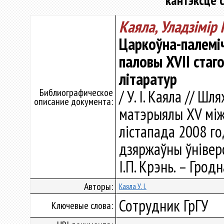
кантэксце с
Каяла, Уладзiмiр 
Царкоўна-палеміч
паловы XVII стаг
літаратур
Библиографическое
/ У. I. Каяла // Ш
описание документа:
матэрыялы XV міжна
лістапада 2008 го
дзяржаўны ўніверсі
I.П. Крэнь. – Гродн
Авторы:
Каяла У. I.
Сотрудник ГрГУ
Ключевые слова: