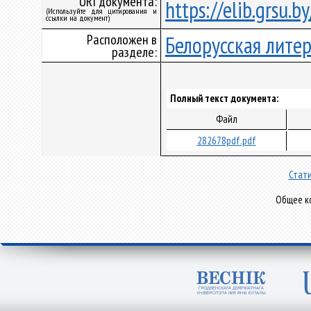
URI документа:
https://elib.grsu.
(Используйте для цитирования и
ссылки на документ)
Расположен в
Белорусская лите
разделе:
Полный текст документа:
Файл
282678pdf.pdf
Стати
Общее ко