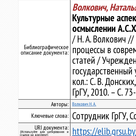
Волкович, Наталь
Культурные аспе
осмыслении А.С.
/ Н. А. Волкович 
Библиографическое
процессы в совре
описание документа:
статей / Учрежде
государственный 
кол.: С. В. Донских
ГрГУ, 2010. – С. 73
Авторы:
Волкович Н. А.
Сотрудник ГрГУ, С
Ключевые слова:
URI документа:
https://elib.grsu.
(Используйте для цитирования и
ссылки на документ)