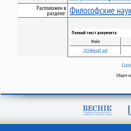
Расположен в
Философские нау
разделе:
Полный текст документа:
Файл
293466pdf.pdf
Стати
Общее ко