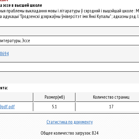
а эссе в высшей школе
альныя праблемы выкладання мовы і літаратуры ў сярэдняй і вышэйшай школе : 
ва адукацыі "Гродзенскі дзяржаўны ўніверсітэт імя Янкі Купалы" ; адказны рэд. І. 
литературы, Эссе
/18694
нта:
л
Размер(мб)
Количество страниц
9pdf.pdf
5.1
17
Статистика по документу
Общее количество загрузок: 824