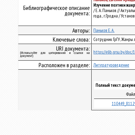
Изучение поэтики жанр
Библиографическое описание
/ Е. А. Паньков // Акту
документа:
года., г.Гродна / Устано
Авторы:
Паньков Е. А.
Ключевые слова:
Сотрудник ГрГУ, Жанры 
URI документа:
https://elib.grsu.by/doc
(Используйте для цитирования и ссылки на
документ)
Расположен в разделе:
Литературоведение
Полный текст докуме
Фай
110449_8112