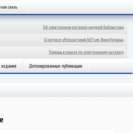
ная связь
Об электронном каталоге научной библиотеки
О ресурсе «Репозиторий ГрГУ им. Янки Купалы»
Помощь в поиске по электронному каталогу
 издания
Депонированные публикации
е