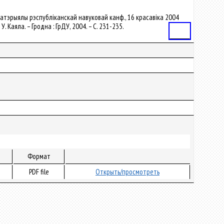
Матэрыялы рэспубліканскай навуковай канф., 16 красавіка 2004
У. Каяла. – Гродна : ГрДУ, 2004. – С. 231-235.
Статья
Формат
PDF file
Открыть/просмотреть