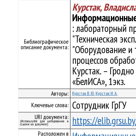
Курстак, Владис
Информационные
: лабораторный п
"Техническая экс
Библиографическое
описание документа:
"Оборудование и
процессов обработк
Курстак. – Гродно :
«БелИСА», 1экз.
Авторы:
Курстак В. Ю.
Курстак И. А.
Сотрудник ГрГУ
Ключевые слова:
URI документа:
https://elib.grsu.
(Используйте для цитирования и
ссылки на документ)
Расположен в