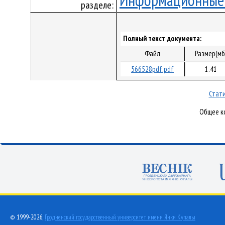
Информационные 
разделе:
Полный текст документа:
Файл
Размер(мб
566528pdf.pdf
1.41
Стати
Общее ко
© 1999-2026,
Гродненский государственный университет имени Янки Купалы