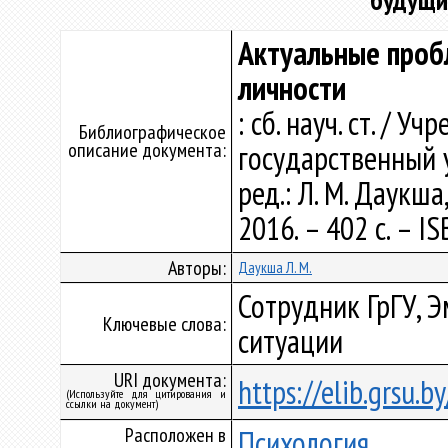
будущи
Актуальные проб
личности
: сб. науч. ст. / 
Библиографическое
описание документа:
государственный у
ред.: Л. М. Даукша
2016. – 402 с. – I
Авторы:
Даукша Л. М.
Сотрудник ГрГУ, 
Ключевые слова:
ситуации
URI документа:
https://elib.grsu.
(Используйте для цитирования и
ссылки на документ)
Расположен в
Психология