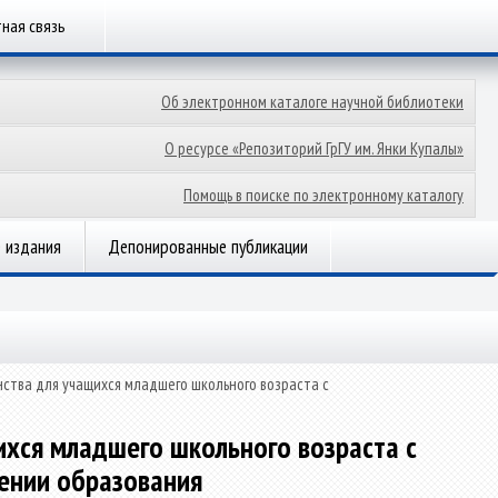
ная связь
Об электронном каталоге научной библиотеки
О ресурсе «Репозиторий ГрГУ им. Янки Купалы»
Помощь в поиске по электронному каталогу
 издания
Депонированные публикации
ства для учащихся младшего школьного возраста с
ихся младшего школьного возраста с
ении образования