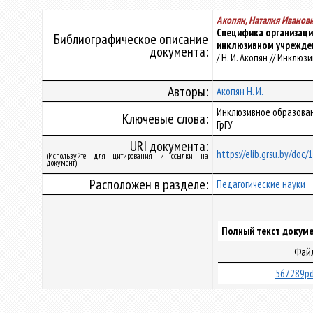
Акопян, Наталия Иванов
Специфика организаци
Библиографическое описание
инклюзивном учрежде
документа:
/ Н. И. Акопян // Инклюз
Авторы:
Акопян Н. И.
Инклюзивное образован
Ключевые слова:
ГрГУ
URI документа:
https://elib.grsu.by/doc
(Используйте для цитирования и ссылки на
документ)
Расположен в разделе:
Педагогические науки
Полный текст докуме
Фай
567289pd