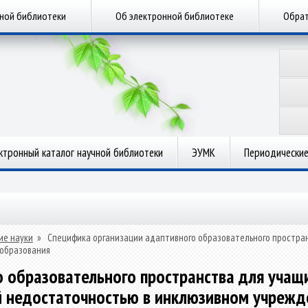
чной библиотеки
Об электронной библиотеке
Обрат
ктронный каталог научной библиотеки
ЭУМК
Периодические
ие науки
»
Специфика организации адаптивного образовательного простран
 образования
 образовательного пространства для учащ
й недостаточностью в инклюзивном учрежд