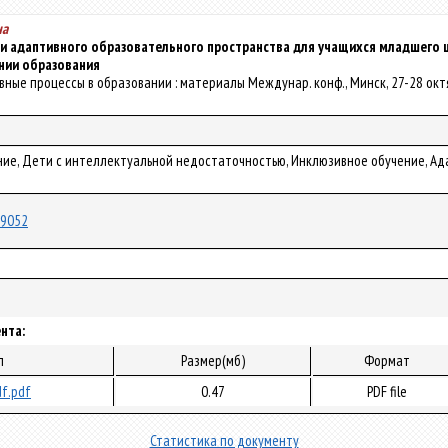
на
и адаптивного образовательного пространства для учащихся младшего 
нии образования
ивные процессы в образовании : материалы Междунар. конф., Минск, 27-28 октября
ие, Дети с интеллектуальной недостаточностью, Инклюзивное обучение, Ад
/19052
нта:
л
Размер(мб)
Формат
f.pdf
0.47
PDF file
Статистика по документу