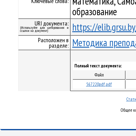
математика, Само
Ключевые слова:
образование
URI документа:
https://elib.grsu.
(Используйте для цитирования и
ссылки на документ)
Расположен в
Методика препод
разделе:
Полный текст документа:
Файл
567220pdf.pdf
Стати
Общее ко