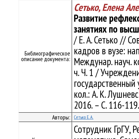
Сетько, Елена Ал
Развитие рефлек
занятиях по выс
/ Е. А. Сетько //
кадров в вузе: на
Библиографическое
описание документа:
Междунар. науч. ко
ч. Ч. 1 / Учрежде
государственный 
кол.: А. К. Лушнев
2016. – С. 116-119
Авторы:
Сетько Е. А.
Сотрудник ГрГУ, Р