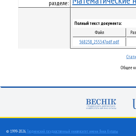
Математические 
разделе:
Полный текст документа:
Файл
Ра
568258_255347pdf.pdf
Стати
Общее ко
© 1999-2026,
Гродненский государственный университет имени Янки Купалы