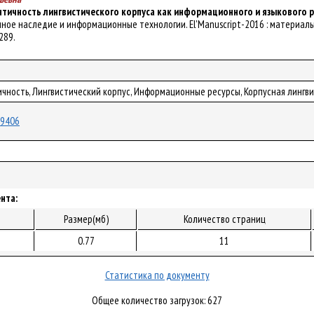
нтичность лингвистического корпуса как информационного и языкового р
ьменное наследие и информационные технологии. El'Manuscript-2016 : материал
-289.
ичность, Лингвистический корпус, Информационные ресурсы, Корпусная лингв
/19406
нта:
Размер(мб)
Количество страниц
0.77
11
Статистика по документу
Общее количество загрузок: 627