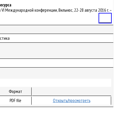
есурса
ы VI Международной конференции, Вильнюс, 22-28 августа 2016 г. –
Статья
истика
Формат
PDF file
Открыть/просмотреть