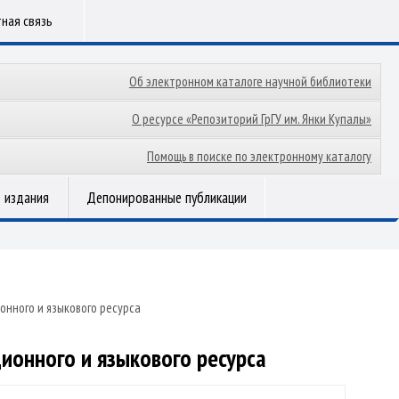
ная связь
Об электронном каталоге научной библиотеки
О ресурсе «Репозиторий ГрГУ им. Янки Купалы»
Помощь в поиске по электронному каталогу
 издания
Депонированные публикации
онного и языкового ресурса
ионного и языкового ресурса