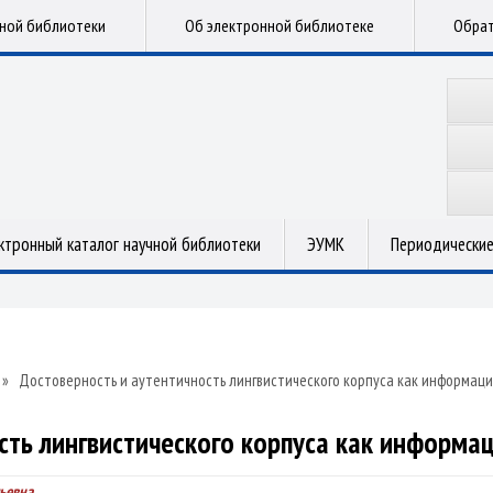
чной библиотеки
Об электронной библиотеке
Обрат
ктронный каталог научной библиотеки
ЭУМК
Периодические
»
Достоверность и аутентичность лингвистического корпуса как информаци
сть лингвистического корпуса как информац
ьевна