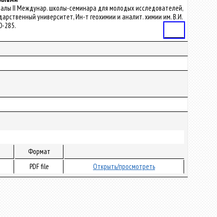
териалы II Междунар. школы-семинара для молодых исследователей,
ударственный университет, Ин-т геохимии и аналит. химии им. В.И.
0-285.
Статья
Формат
PDF file
Открыть/просмотреть