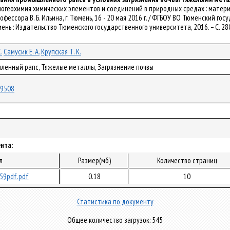
 // Биогеохимия химических элементов и соединений в природных средах : ма
ессора В. Б. Ильина, г. Тюмень, 16 - 20 мая 2016 г. / ФГБОУ ВО Тюменский гос
мень : Издательство Тюменского государственного университета, 2016. – С. 28
.
Самусик Е. А.
Крупская Т. К.
шленный рапс, Тяжелые металлы, Загрязнение почвы
/19508
нта:
л
Размер(мб)
Количество страниц
59pdf.pdf
0.18
10
Статистика по документу
Общее количество загрузок: 545