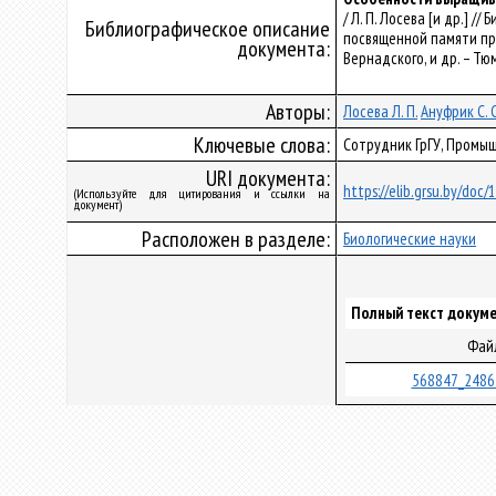
/ Л. П. Лосева [и др.]
Библиографическое описание
посвященной памяти проф
документа:
Вернадского, и др. – Тю
Авторы:
Лосева Л. П.
Ануфрик С. С
Ключевые слова:
Сотрудник ГрГУ, Промы
URI документа:
https://elib.grsu.by/doc
(Используйте для цитирования и ссылки на
документ)
Расположен в разделе:
Биологические науки
Полный текст докуме
Фай
568847_2486