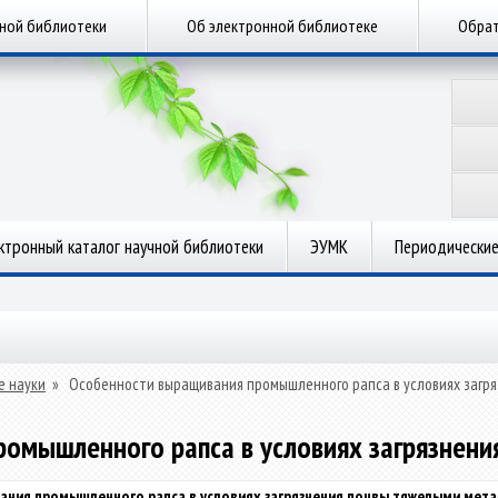
чной библиотеки
Об электронной библиотеке
Обрат
ктронный каталог научной библиотеки
ЭУМК
Периодические
е науки
»
Особенности выращивания промышленного рапса в условиях загр
омышленного рапса в условиях загрязнен
ния промышленного рапса в условиях загрязнения почвы тяжелыми мет