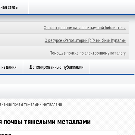
ная связь
Об электронном каталоге научной библиотеки
О ресурсе «Репозиторий ГрГУ им. Янки Купалы»
Помощь в поиске по электронному каталогу
 издания
Депонированные публикации
язнения почвы тяжелыми металлами
ия почвы тяжелыми металлами
аллами