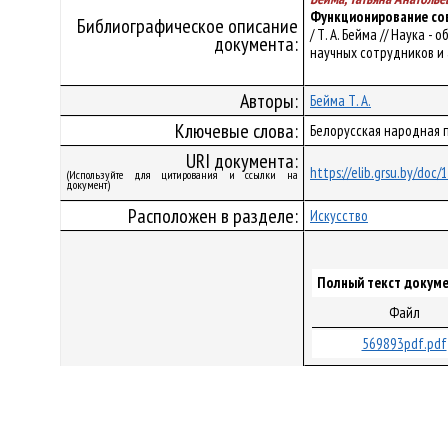
Функционирование сов
Библиографическое описание
/ Т. А. Бейма // Наука 
документа:
научных сотрудников и а
Авторы:
Бейма Т. А.
Ключевые слова:
Белорусская народная п
URI документа:
https://elib.grsu.by/doc
(Используйте для цитирования и ссылки на
документ)
Расположен в разделе:
Искусство
Полный текст докуме
Файл
569893pdf.pdf