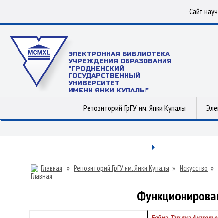
Сайт нау
ЭЛЕКТРОННАЯ БИБЛИОТЕКА
УЧРЕЖДЕНИЯ ОБРАЗОВАНИЯ
"ГРОДНЕНСКИЙ
ГОСУДАРСТВЕННЫЙ
УНИВЕРСИТЕТ
ИМЕНИ ЯНКИ КУПАЛЫ"
Репозиторий ГрГУ им. Янки Купалы
Эле
Главная
»
Репозиторий ГрГУ им. Янки Купалы
»
Искусство
»
Функционирован
Бейма, Татьяна Анатолье