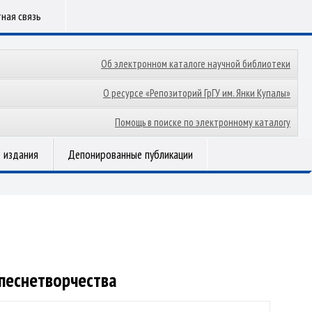
ная связь
Об электронном каталоге научной библиотеки
О ресурсе «Репозиторий ГрГУ им. Янки Купалы»
Помощь в поиске по электронному каталогу
 издания
Депонированные публикации
песнетворчества