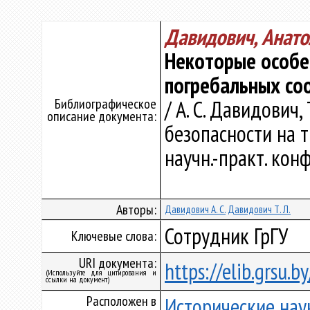
Давидович, Анато
Некоторые особе
погребальных со
Библиографическое
/ А. С. Давидович,
описание документа:
безопасности на 
научн.-практ. конф
Авторы:
Давидович А. С.
Давидович Т. Л.
Сотрудник ГрГУ
Ключевые слова:
URI документа:
https://elib.grsu.
(Используйте для цитирования и
ссылки на документ)
Расположен в
Исторические нау