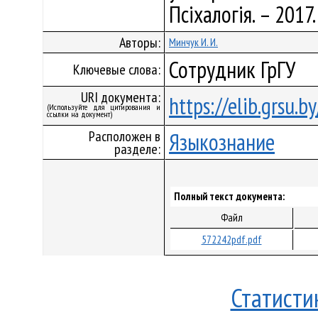
Псіхалогія. – 2017.
Авторы:
Минчук И. И.
Сотрудник ГрГУ
Ключевые слова:
URI документа:
https://elib.grsu.
(Используйте для цитирования и
ссылки на документ)
Расположен в
Языкознание
разделе:
Полный текст документа:
Файл
572242pdf.pdf
Статисти