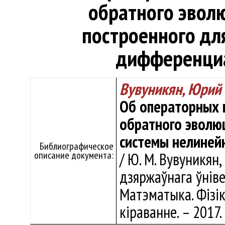
обратного эвол
построенного дл
дифференци
Вувуникян, Юрий
Об операторных 
обратного эволю
системы нелиней
Библиографическое
описание документа:
/ Ю. М. Вувуникян,
дзяржаўнага ўнівер
Матэматыка. Фізік
кіраванне. – 2017. 