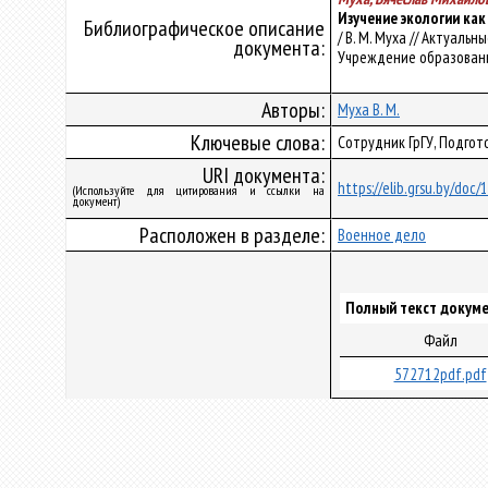
Изучение экологии ка
Библиографическое описание
/ В. М. Муха // Актуаль
документа:
Учреждение образования 
Авторы:
Муха В. М.
Ключевые слова:
Сотрудник ГрГУ, Подго
URI документа:
https://elib.grsu.by/doc
(Используйте для цитирования и ссылки на
документ)
Расположен в разделе:
Военное дело
Полный текст докуме
Файл
572712pdf.pdf