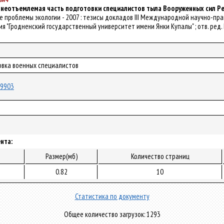
к неотъемлемая часть подготовки специалистов тыла Вооруженных сил Р
ные проблемы экологии - 2007 : тезисы докладов III Международной научно-практ
"Гродненский государственный университет имени Янки Купалы" ; отв. ред. Н. К
товка военных специалистов
/19903
нта:
Размер(мб)
Количество страниц
0.82
10
Статистика по документу
Общее количество загрузок: 1293