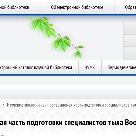
чной библиотеки
Об электронной библиотеке
Обрат
ктронный каталог научной библиотеки
ЭУМК
Периодические
о
»
Изучение экологии как неотъемлемая часть подготовки специалистов ты
ая часть подготовки специалистов тыла Во
вич