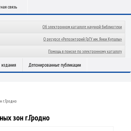
ная связь
Об электронном каталоге научной библиотеки
О ресурсе «Репозиторий ГрГУ им. Янки Купалы»
Помощь в поиске по электронному каталогу
 издания
Депонированные публикации
н г.Гродно
ных зон г.Гродно