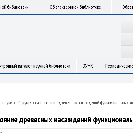
чной библиотеки
Об электронной библиотеке
Обрат
ктронный каталог научной библиотеки
ЭУМК
Периодические
е науки
»
Структура и состояние древесных насаждений функциональных зо
тояние древесных насаждений функциональ
ч