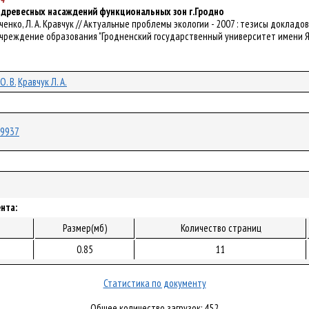
е древесных насаждений функциональных зон г.Гродно
Сильченко, Л. А. Кравчук // Актуальные проблемы экологии - 2007 : тезисы докла
/ Учреждение образования "Гродненский государственный университет имени Янки К
О. В.
Кравчук Л. А.
/19937
нта:
Размер(мб)
Количество страниц
0.85
11
Статистика по документу
Общее количество загрузок: 452