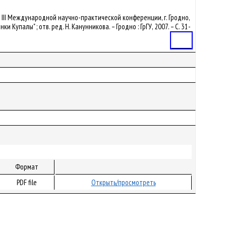
дов III Международной научно-практической конференции, г. Гродно,
упалы" ; отв. ред. Н. Канунникова. – Гродно : ГрГУ, 2007. – С. 31-
Статья
Формат
PDF file
Открыть/просмотреть