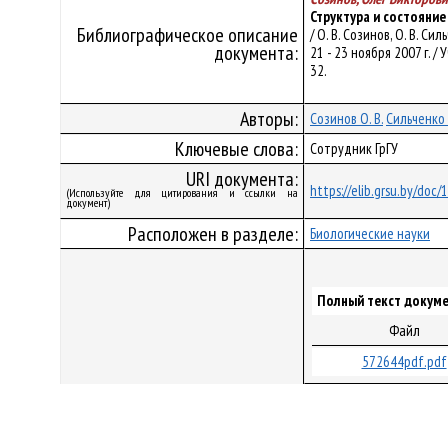
Структура и состояни
Библиографическое описание
/ О. В. Созинов, О. В. 
документа:
21 - 23 ноября 2007 г. 
32.
Авторы:
Созинов О. В.
Сильченко 
Ключевые слова:
Сотрудник ГрГУ
URI документа:
https://elib.grsu.by/doc
(Используйте для цитирования и ссылки на
документ)
Расположен в разделе:
Биологические науки
Полный текст докуме
Файл
572644pdf.pdf