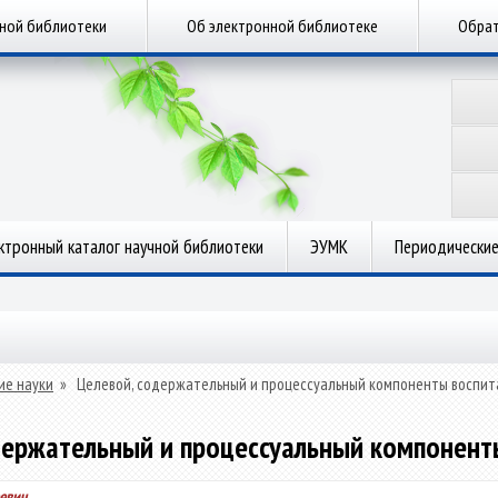
чной библиотеки
Об электронной библиотеке
Обрат
ктронный каталог научной библиотеки
ЭУМК
Периодические
ие науки
»
Целевой, содержательный и процессуальный компоненты воспит
держательный и процессуальный компонент
евич