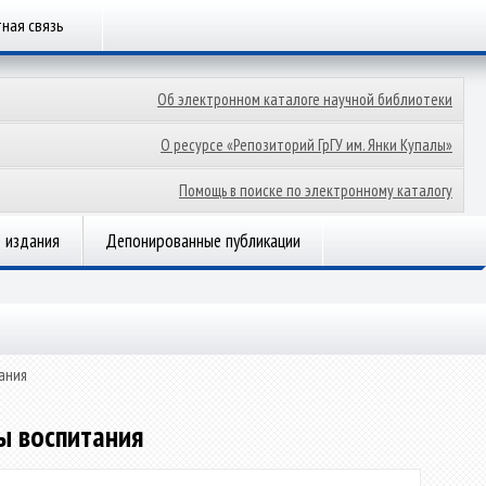
ная связь
Об электронном каталоге научной библиотеки
О ресурсе «Репозиторий ГрГУ им. Янки Купалы»
Помощь в поиске по электронному каталогу
 издания
Депонированные публикации
ания
ы воспитания