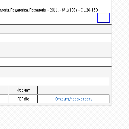
логія. Педагогіка. Псіхалогія. – 2011. – № 1(108). – С. 126-130.
Статья
Формат
PDF file
Открыть/просмотреть