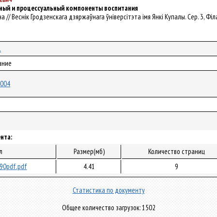
ный и процессуальный компоненты воспитания
кина // Веснік Гродзенскага дзяржаўнага ўніверсітэта імя Янкі Купалы. Сер. 3, Філа
.
ание
2004
нта:
л
Размер(мб)
Количество страниц
90pdf.pdf
4.41
9
Статистика по документу
Общее количество загрузок: 1502