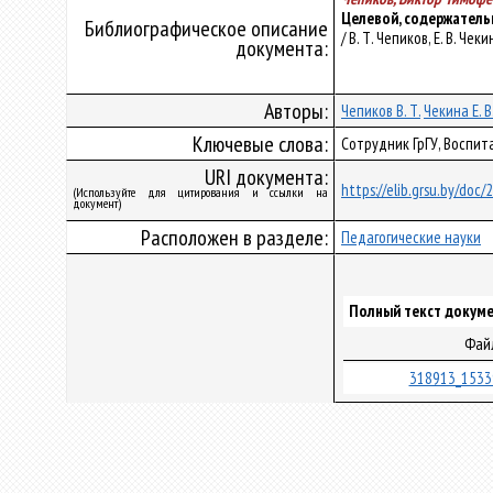
Целевой, содержатель
Библиографическое описание
/ В. Т. Чепиков, Е. В. Че
документа:
Авторы:
Чепиков В. Т.
Чекина Е. В
Ключевые слова:
Сотрудник ГрГУ, Воспит
URI документа:
https://elib.grsu.by/doc/
(Используйте для цитирования и ссылки на
документ)
Расположен в разделе:
Педагогические науки
Полный текст докуме
Фай
318913_1533